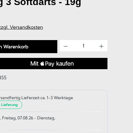
 3 Softdarts - 19g
 zzgl. Versandkosten
Produkt Anzahl: Gib d
en Warenkorb
455
rsandfertig Lieferzeit ca. 1-3 Werktage
e Lieferung
, Freitag, 07.08.26
Dienstag,
-