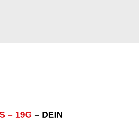
S – 19G
– DEIN