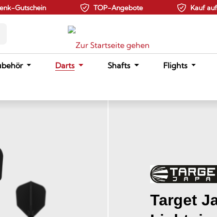
enk-Gutschein
TOP-Angebote
Kauf au
ubehör
Darts
Shafts
Flights
Target J