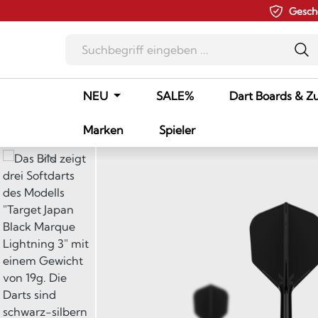
Gesch
m Hauptinhalt springen
Zur Suche springen
Zur Hauptnavigation springen
NEU
SALE%
Dart Boards & Z
Marken
Spieler
Bildergalerie überspringen