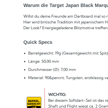
Warum die Target Japan Black Marqu
Willst du deine Freunde am Dartboard mal so ri
Hier wird britische Tradition mit japanischem 
Der Look? Energiegeladene Blitzmotive treffen
Quick Specs
Barrelgewicht: 19g (Gesamtgewicht mit Spitze
Länge: 50,00 mm
Durchmesser (Ø): 7,00 mm
Material: 90&percnt; Tungsten, erstklassig v
WICHTIG:
Bei diesem Softdart–Set ist das r
Shaft und Flight wiegt ca. 2 Gr