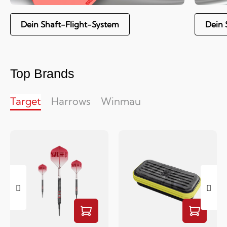
Dein Shaft-Flight-System
Dein 
Top Brands
Target
Harrows
Winmau
Finden Sie Die Perfekten Darts Für Sich
Bereit, zielen, werfen! Jetzt