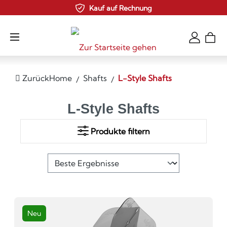
Kauf auf Rechnung
Zum Hauptinhalt springen
Zurück
Home
Shafts
L-Style Shafts
L-Style Shafts
Produkte filtern
Neu