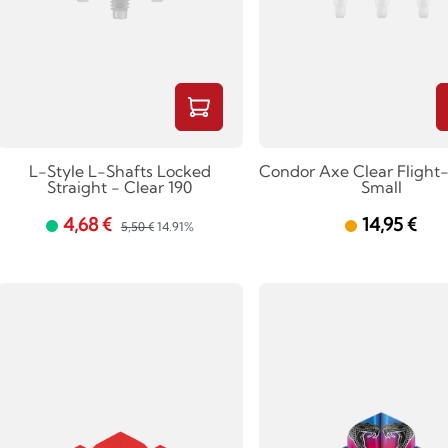
L-Style L-Shafts Locked
Condor Axe Clear Flight
Straight - Clear 190
Small
4,68 €
14,95 €
5,50 €
14.91%