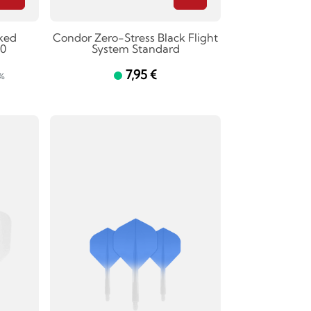
cked
Condor Zero-Stress Black Flight
90
System Standard
7,95 €
1%