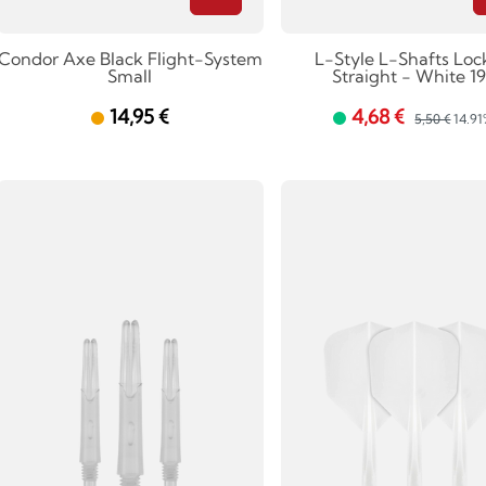
Condor Axe Black Flight-System
L-Style L-Shafts Lo
Small
Straight - White 1
14,95 €
4,68 €
5,50 €
14.9