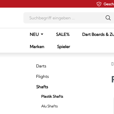
Gesch
m Hauptinhalt springen
Zur Suche springen
Zur Hauptnavigation springen
NEU
SALE%
Dart Boards & Z
Marken
Spieler
Darts
Flights
Shafts
Plastik Shafts
Alu Shafts