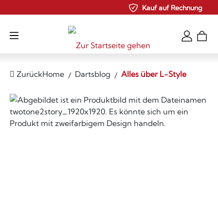
Kauf auf Rechnung
Zum Hauptinhalt springen
Zurück
Home
Dartsblog
Alles über L-Style