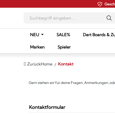
Gesch
m Hauptinhalt springen
Zur Suche springen
Zur Hauptnavigation springen
NEU
SALE%
Dart Boards & Z
Marken
Spieler
Zurück
Home
Kontakt
Gern stehen wir für deine Fragen, Anmerkungen, oder
Kontaktformular