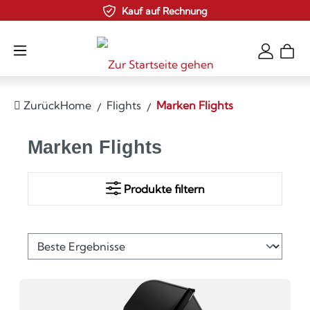
Kauf auf Rechnung
Zum Hauptinhalt springen
Zurück
Home
Flights
Marken Flights
Marken Flights
Produkte filtern