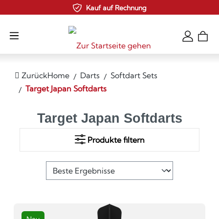
Kauf auf Rechnung
Zum Hauptinhalt springen
Zurück
Home
Darts
Softdart Sets
Target Japan Softdarts
Target Japan Softdarts
Produkte filtern