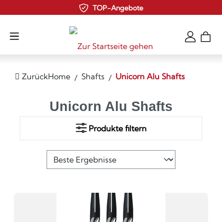
TOP-Angebote
Zum Hauptinhalt springen
Zurück
Home
Shafts
Unicorn Alu Shafts
Unicorn Alu Shafts
Produkte filtern