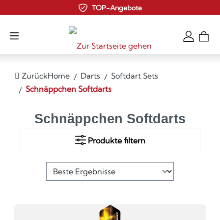
TOP-Angebote
Zum Hauptinhalt springen
Zurück
Home
Darts
Softdart Sets
Schnäppchen Softdarts
Schnäppchen Softdarts
Produkte filtern