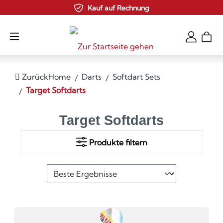
Kauf auf Rechnung
Zum Hauptinhalt springen
Zurück
Home
Darts
Softdart Sets
Target Softdarts
Target Softdarts
Produkte filtern