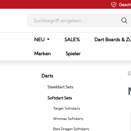
Gesch
m Hauptinhalt springen
Zur Suche springen
Zur Hauptnavigation springen
NEU
SALE%
Dart Boards & Z
Marken
Spieler
Darts
Steeldart Sets
Softdart Sets
Target Softdarts
Winmau Softdarts
Red Dragon Softdarts