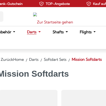
enk-Gutschein
TOP-Angebote
Kauf au
ubehör
Darts
Shafts
Flights
Zurück
Home
Darts
Softdart Sets
Mission Softdarts
Mission Softdarts