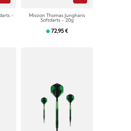
darts -
Mission Thomas Junghans
Softdarts - 20g
72,95 €