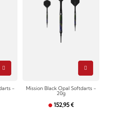
darts -
Mission Black Opal Softdarts -
20g
152,95 €