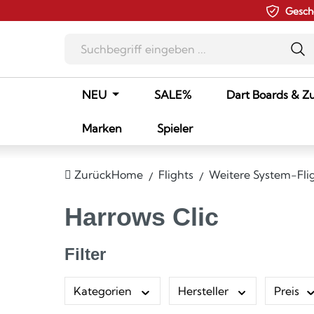
Gesch
m Hauptinhalt springen
Zur Suche springen
Zur Hauptnavigation springen
NEU
SALE%
Dart Boards & Z
Marken
Spieler
Zurück
Home
Flights
Weitere System-Fli
Harrows Clic
Filter
Kategorien
Hersteller
Preis