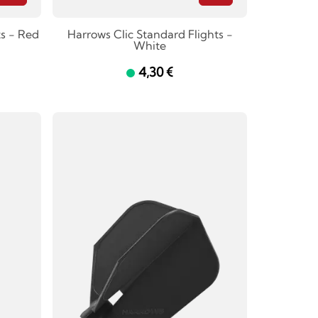
ts - Red
Harrows Clic Standard Flights -
White
4,30 €