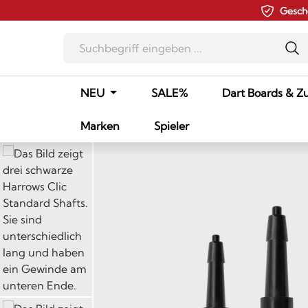
Gesch
m Hauptinhalt springen
Zur Suche springen
Zur Hauptnavigation springen
NEU
SALE%
Dart Boards & Z
Marken
Spieler
Bildergalerie überspringen