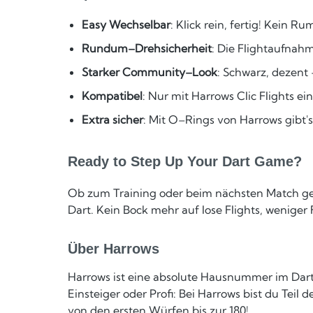
Easy Wechselbar
: Klick rein, fertig! Kein
Rundum–Drehsicherheit
: Die Flightaufnah
Starker Community–Look
: Schwarz, dezent
Kompatibel
: Nur mit Harrows Clic Flights ei
Extra sicher
: Mit O–Rings von Harrows gibt'
Ready to Step Up Your Dart Game?
Ob zum Training oder beim nächsten Match geg
Dart. Kein Bock mehr auf lose Flights, wenige
Über Harrows
Harrows ist eine absolute Hausnummer im Dartz
Einsteiger oder Profi: Bei Harrows bist du Teil
von den ersten Würfen bis zur 180!