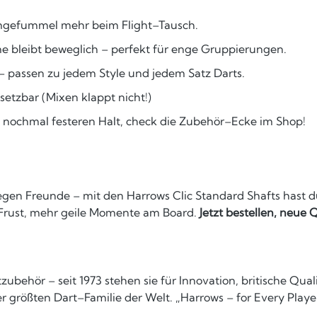
 Rumgefummel mehr beim Flight–Tausch.
me bleibt beweglich – perfekt für enge Gruppierungen.
 – passen zu jedem Style und jedem Satz Darts.
nsetzbar (Mixen klappt nicht!)
s nochmal festeren Halt, check die Zubehör–Ecke im Shop!
en Freunde – mit den Harrows Clic Standard Shafts hast du 
r Frust, mehr geile Momente am Board.
Jetzt bestellen, neue
ubehör – seit 1973 stehen sie für Innovation, britische Qua
 der größten Dart–Familie der Welt. „Harrows – for Every Play