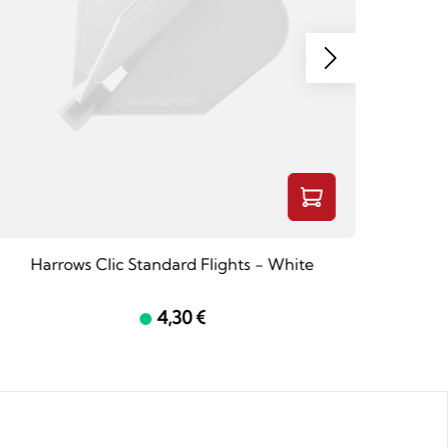
Harrows Clic Standard Flights - White
Ha
4,30 €