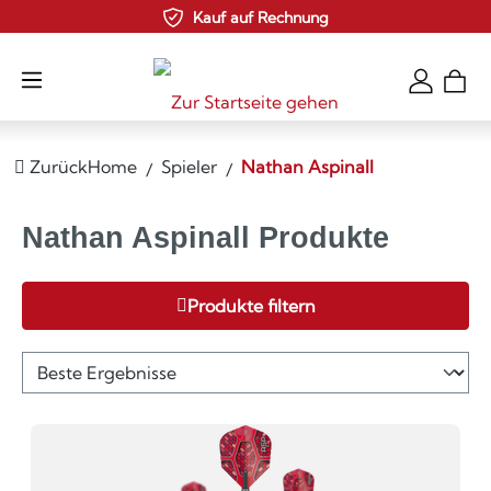
Kauf auf Rechnung
Zum Hauptinhalt springen
Zurück
Home
Spieler
Nathan Aspinall
Nathan Aspinall Produkte
Produkte filtern