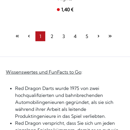
1,40 €
1
2
3
4
5
Seite
Seite
Seite
Seite
Seite
Wissenswertes und FunFacts to Go
:
Red Dragon Darts wurde 1975 von zwei
hochqualifizierten und bahnbrechenden
Automobilingenieuren gegründet, als sie sich
während ihrer Arbeit als leitende
Produktingenieure in das Spiel verliebten.
Red Dragon verspricht, dass Sie sich um jeden
einzelnen Spieler kümmern, damit er so gut wie