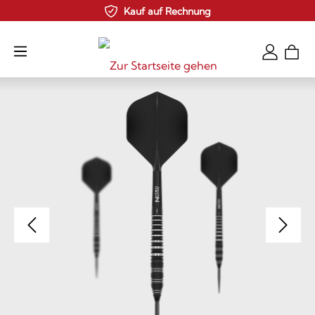
Kauf auf Rechnung
Zum Hauptinhalt springen
Bildergalerie überspringen