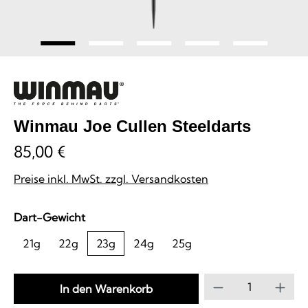
Winmau Joe Cullen Steeldarts
85,00 €
Preise inkl. MwSt. zzgl. Versandkosten
auswählen
Dart-Gewicht
21g
22g
23g
24g
25g
Produkt Anzahl
In den Warenkorb