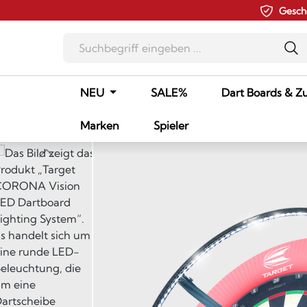
Gesch
m Hauptinhalt springen
Zur Suche springen
Zur Hauptnavigation springen
NEU
SALE%
Dart Boards & Z
Marken
Spieler
Bildergalerie überspringen