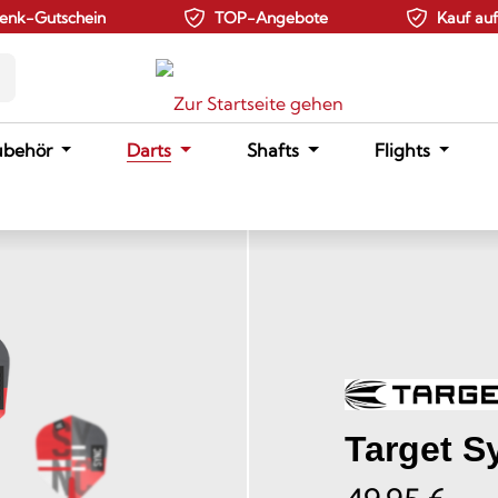
enk-Gutschein
TOP-Angebote
Kauf au
ubehör
Darts
Shafts
Flights
Target S