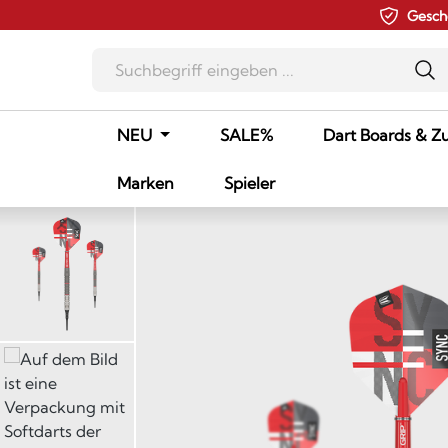
Gesch
m Hauptinhalt springen
Zur Suche springen
Zur Hauptnavigation springen
NEU
SALE%
Dart Boards & Z
Marken
Spieler
Bildergalerie überspringen