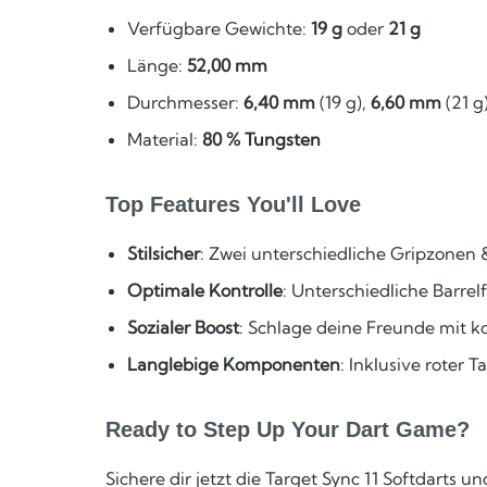
Verfügbare Gewichte:
19 g
oder
21 g
Länge:
52,00 mm
Durchmesser:
6,40 mm
(19 g),
6,60 mm
(21 g
Material:
80 % Tungsten
Top Features You'll Love
Stilsicher
: Zwei unterschiedliche Gripzonen 
Optimale Kontrolle
: Unterschiedliche Barr
Sozialer Boost
: Schlage deine Freunde mit k
Langlebige Komponenten
: Inklusive roter 
Ready to Step Up Your Dart Game?
Sichere dir jetzt die Target Sync 11 Softdart