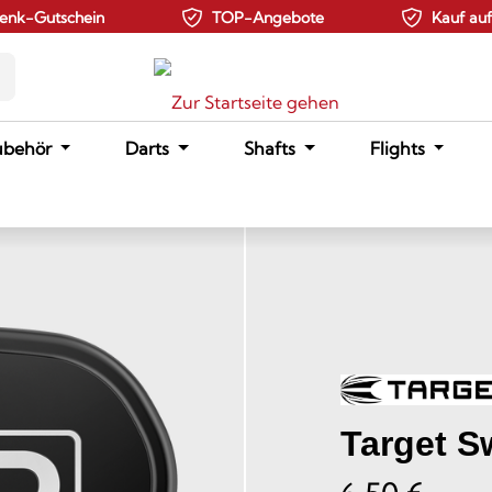
enk-Gutschein
TOP-Angebote
Kauf au
ubehör
Darts
Shafts
Flights
Target S