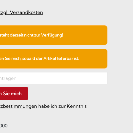
 zzgl. Versandkosten
 steht derzeit nicht zur Verfügung!
 Sie mich, sobald der Artikel lieferbar ist.
n Sie mich
tzbestimmungen
habe ich zur Kenntnis
000