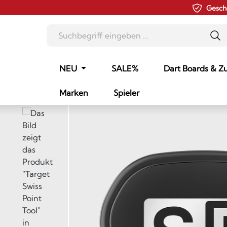
Gesch
m Hauptinhalt springen
Zur Suche springen
Zur Hauptnavigation springen
NEU
SALE%
Dart Boards & Z
Marken
Spieler
Bildergalerie überspringen