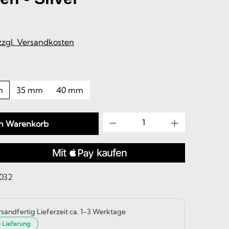
 zzgl. Versandkosten
m
35 mm
40 mm
Produkt Anzahl: Gib d
en Warenkorb
032
rsandfertig Lieferzeit ca. 1-3 Werktage
e Lieferung