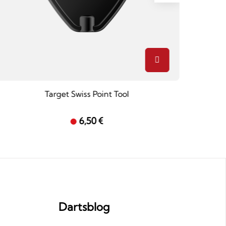
Target Swiss Point Tool
Winma
6,50 €
Dartsblog