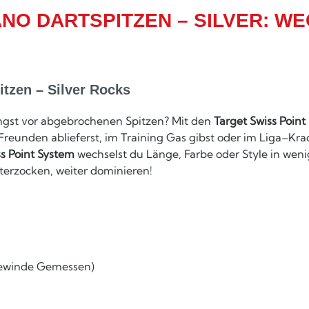
ANO DARTSPITZEN – SILVER: W
tzen – Silver Rocks
 Angst vor abgebrochenen Spitzen? Mit den
Target Swiss Point
t Freunden ablieferst, im Training Gas gibst oder im Liga–Kr
ss Point System
wechselst du Länge, Farbe oder Style in wen
eiterzocken, weiter dominieren!
ewinde Gemessen)