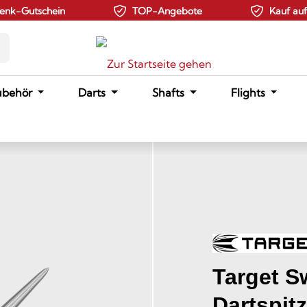
enk-Gutschein
TOP-Angebote
Kauf au
ubehör
Darts
Shafts
Flights
Target S
Dartspitz