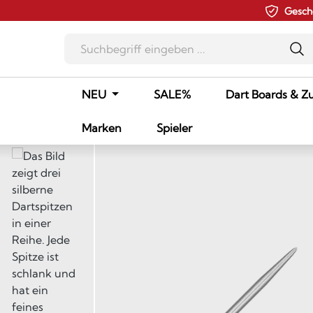
Gesch
m Hauptinhalt springen
Zur Suche springen
Zur Hauptnavigation springen
NEU
SALE%
Dart Boards & Z
Marken
Spieler
Bildergalerie überspringen