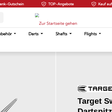
enk-Gutschein
TOP-Angebote
Kauf au
ubehör
Darts
Shafts
Flights
Target Sw
Dartspit