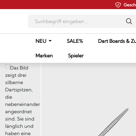
Gesch
m Hauptinhalt springen
Zur Suche springen
Zur Hauptnavigation springen
NEU
SALE%
Dart Boards & Z
Marken
Spieler
Bildergalerie überspringen