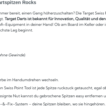
artspitzen Rocks
mmer bereit, einen Gang höherzuschalten? Die Target Swiss F
gt.
Target Darts ist bekannt für Innovation, Qualität und den
rofi–Equipment in deiner Hand! Ob am Board im Keller oder 
ächste Leg beginnt.
ohne Gewinde
)
Farbe im Handumdrehen wechseln.
Swiss Point Tool ist jede Spitze ruckzuck getauscht, egal o
esignte Nut kannst du gebrochene Spitzen easy entfernen u
–&–Fix–System – deine Spitzen bleiben, wo sie hingehören.