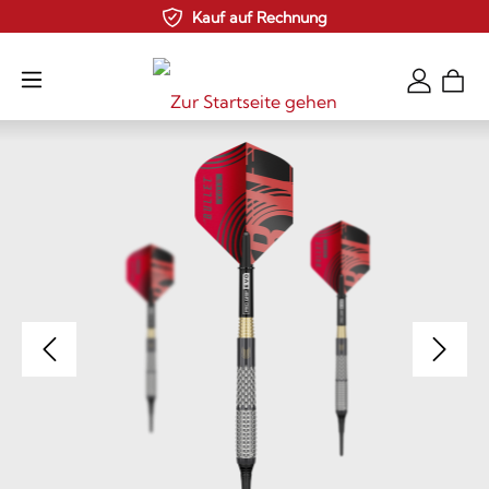
Kauf auf Rechnung
Zum Hauptinhalt springen
Bildergalerie überspringen