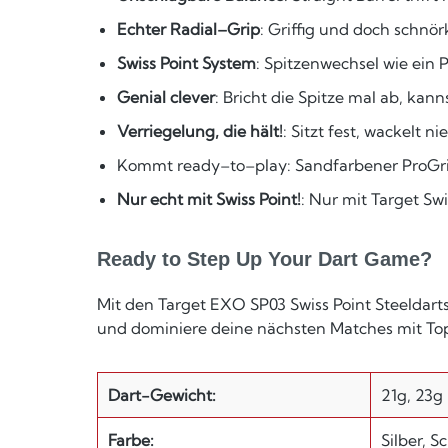
Echter Radial–Grip
: Griffig und doch schnörk
Swiss Point System
: Spitzenwechsel wie ein
Genial clever
: Bricht die Spitze mal ab, kan
Verriegelung, die hält!
: Sitzt fest, wackelt n
Kommt ready–to–play: Sandfarbener ProGrip S
Nur echt mit Swiss Point!
: Nur mit Target Sw
Ready to Step Up Your Dart Game?
Mit den Target EXO SP03 Swiss Point Steeldarts 
und dominiere deine nächsten Matches mit To
Dart-Gewicht:
21g, 23g
Farbe:
Silber, S