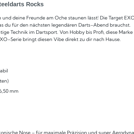
teeldarts Rocks
ch und deine Freunde am Oche staunen lässt! Die Target EXO S
 was du für den nächsten legendären Darts–Abend brauchst.
tige Technik im Dartsport. Von Hobby bis Profi, diese Marke
XO–Serie bringt diesen Vibe direkt zu dir nach Hause.
abil
ten)
 6,50 mm
fft konische Nose – für maximale Präzision und super Aerodyn