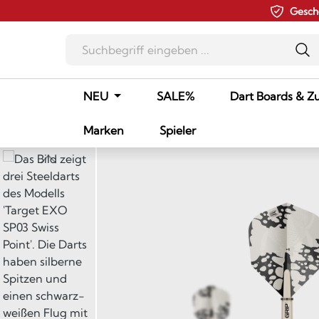
Gesch
m Hauptinhalt springen
Zur Suche springen
Zur Hauptnavigation springen
NEU
SALE%
Dart Boards & Z
Marken
Spieler
Bildergalerie überspringen