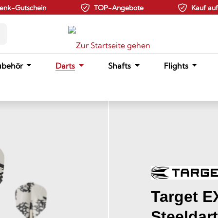
enk-Gutschein
TOP-Angebote
Kauf au
ubehör
Darts
Shafts
Flights
Target E
Steeldar