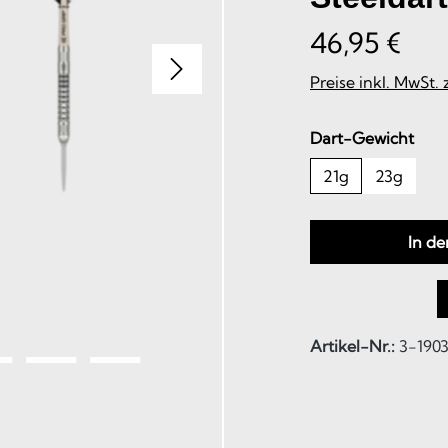
46,95 €
Preise inkl. MwSt.
aus
Dart-Gewicht
21g
23g
In d
Artikel-Nr.:
3-1903