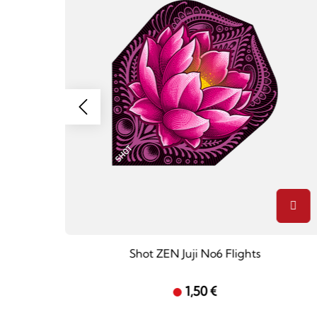
s - 20g
Shot ZEN Juji No6 Flights
1,50 €