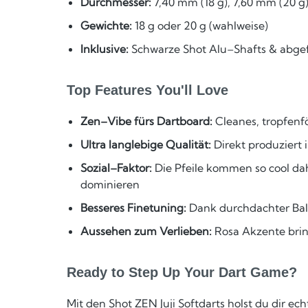
Durchmesser:
7,40 mm (18 g), 7,60 mm (20 g
Gewichte:
18 g oder 20 g (wahlweise)
Inklusive:
Schwarze Shot Alu–Shafts & abgefa
Top Features You'll Love
Zen–Vibe fürs Dartboard:
Cleanes, tropfenför
Ultra langlebige Qualität:
Direkt produziert
Sozial–Faktor:
Die Pfeile kommen so cool dah
dominieren
Besseres Finetuning:
Dank durchdachter Bala
Aussehen zum Verlieben:
Rosa Akzente bring
Ready to Step Up Your Dart Game?
Mit den Shot ZEN Juji Softdarts holst du dir e