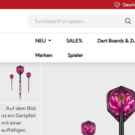
Gesch
m Hauptinhalt springen
Zur Suche springen
Zur Hauptnavigation springen
NEU
SALE%
Dart Boards & Z
Marken
Spieler
Bildergalerie überspringen