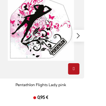
Pentathlon Flights Lady pink
Red Dr
0,95 €