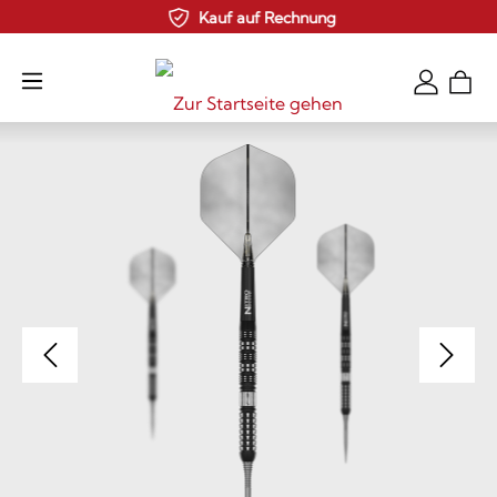
Kauf auf Rechnung
Zum Hauptinhalt springen
Bildergalerie überspringen