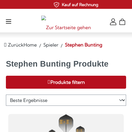
Kauf auf Rechnung
Zum Hauptinhalt springen
Zurück
Home
Spieler
Stephen Bunting
Stephen Bunting Produkte
Produkte filtern