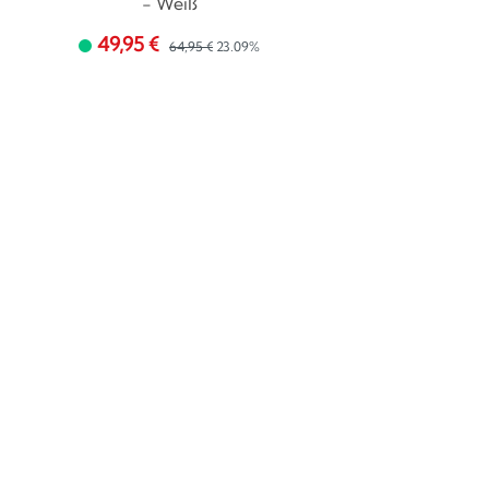
- Weiß
49,95 €
64,95 €
23.09%