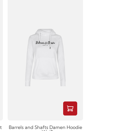
t
Barrels and Shafts Damen Hoodie