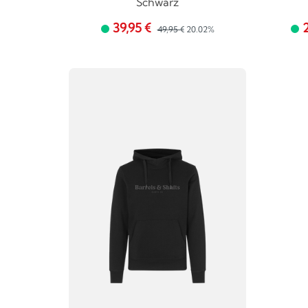
Schwarz
39,95 €
49,95 €
20.02%