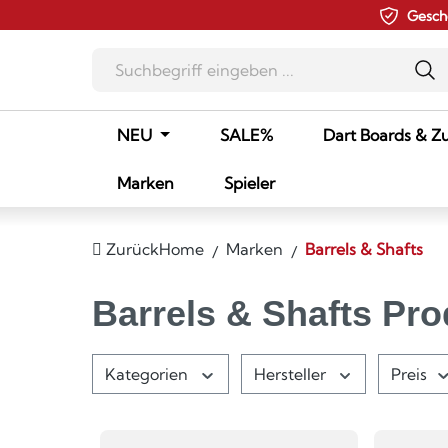
Gesch
m Hauptinhalt springen
Zur Suche springen
Zur Hauptnavigation springen
NEU
SALE%
Dart Boards & Z
Marken
Spieler
Zurück
Home
Marken
Barrels & Shafts
Barrels & Shafts Pr
Kategorien
Hersteller
Preis