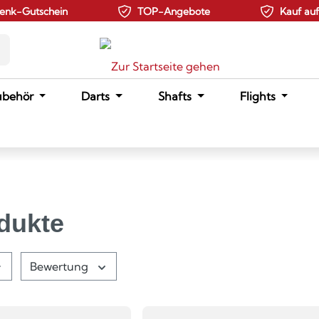
enk-Gutschein
TOP-Angebote
Kauf au
ubehör
Darts
Shafts
Flights
odukte
Bewertung