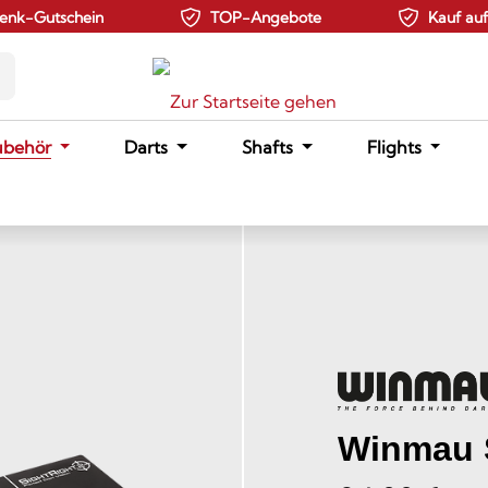
enk-Gutschein
TOP-Angebote
Kauf au
ubehör
Darts
Shafts
Flights
Winmau S