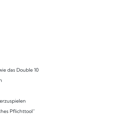
 wie das Double 10
n
terzuspielen
ches Pflichttool“