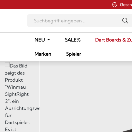
Gesch
m Hauptinhalt springen
Zur Suche springen
Zur Hauptnavigation springen
NEU
SALE%
Dart Boards & Z
Marken
Spieler
Bildergalerie überspringen