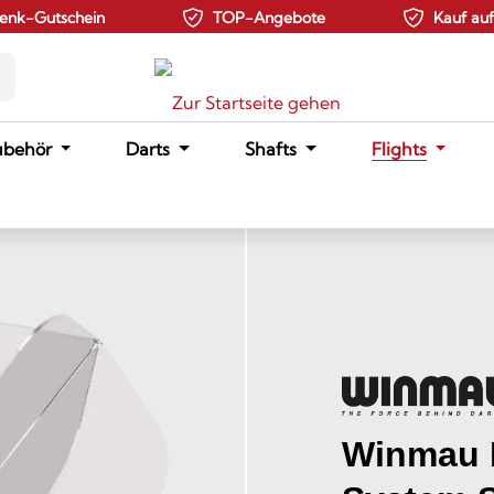
enk-Gutschein
TOP-Angebote
Kauf au
ubehör
Darts
Shafts
Flights
Winmau F