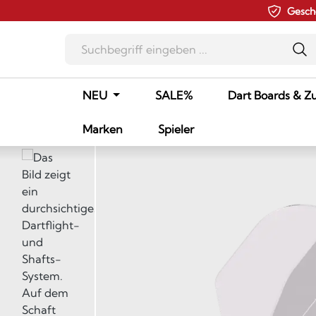
Gesch
m Hauptinhalt springen
Zur Suche springen
Zur Hauptnavigation springen
NEU
SALE%
Dart Boards & Z
Marken
Spieler
Bildergalerie überspringen