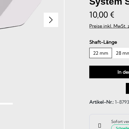
System S
10,00 €
Preise inkl. MwSt.
ausw
Shaft-Länge
22 mm
28 m
In d
Artikel-Nr.:
1-879
Sofort ve
Schnell