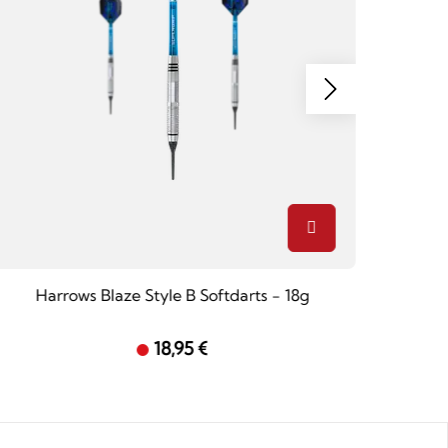
Harrows Blaze Style B Softdarts - 18g
Target 
18,95 €