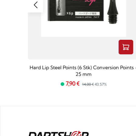
tboard
Hard Lip Steel Points (6 Stk) Conversion Points 
25 mm
7,90 €
14,00 €
43.57%