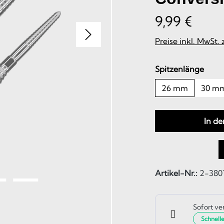
9,99 €
Preise inkl. MwSt.
ausw
Spitzenlänge
26 mm
30 m
In d
Artikel-Nr.:
2-380
Sofort ve
Schnell