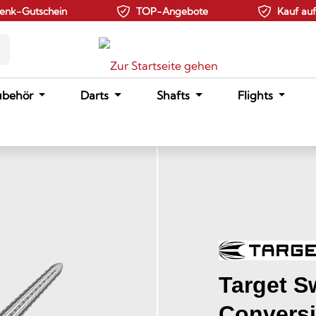
enk-Gutschein
TOP-Angebote
Kauf au
ubehör
Darts
Shafts
Flights
Target S
Conversi