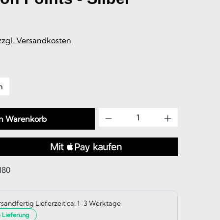
 zzgl. Versandkosten
ählen
m
Produkt Anzahl: Gib d
en Warenkorb
180
rsandfertig Lieferzeit ca. 1-3 Werktage
e Lieferung