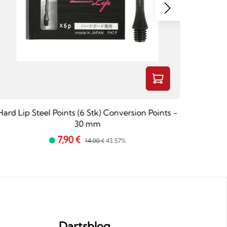
Hard Lip Steel Points (6 Stk) Conversion Points -
Winm
30 mm
7,90 €
14,00 €
43.57%
Dartsblog