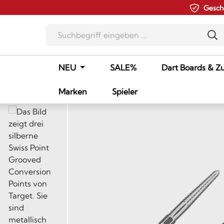
Gesch
m Hauptinhalt springen
Zur Suche springen
Zur Hauptnavigation springen
NEU
SALE%
Dart Boards & Z
Marken
Spieler
Bildergalerie überspringen