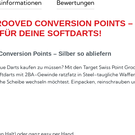
sinformationen
Bewertungen
ROOVED CONVERSION POINTS –
 FÜR DEINE SOFTDARTS!
nversion Points – Silber so abliefern
eue Darts kaufen zu müssen? Mit den Target Swiss Point Gro
ftdarts mit 2BA–Gewinde ratzfatz in Steel–taugliche Waffe
ische Scheibe wechseln möchtest. Einpacken, reinschrauben un
ten Halt) oder ganz easy per Hand