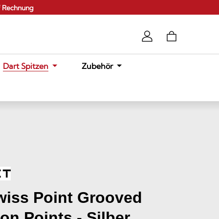
f Rechnung
Dart Spitzen
Zubehör
wiss Point Grooved
on Points - Silber