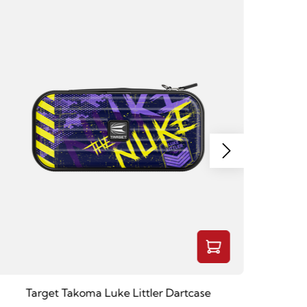
Target Takoma Luke Littler Dartcase
Shot Co