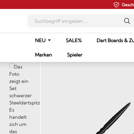
Gesch
m Hauptinhalt springen
Zur Suche springen
Zur Hauptnavigation springen
NEU
SALE%
Dart Boards & Z
Marken
Spieler
Bildergalerie überspringen