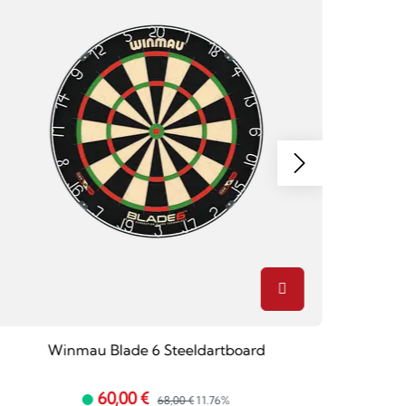
Winmau Blade 6 Steeldartboard
Rob
60,00 €
68,00 €
11.76%