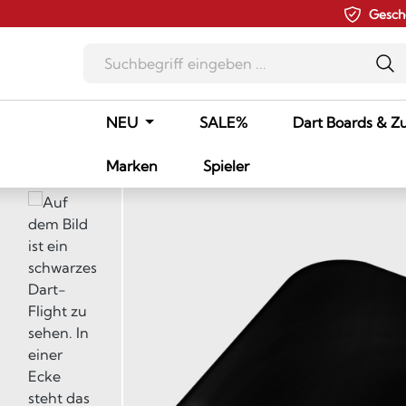
Gesch
m Hauptinhalt springen
Zur Suche springen
Zur Hauptnavigation springen
NEU
SALE%
Dart Boards & Z
Marken
Spieler
Bildergalerie überspringen