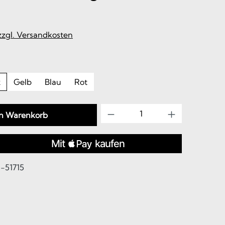
 zzgl. Versandkosten
z
Gelb
Blau
Rot
Produkt Anzahl: Gib d
en Warenkorb
-51715