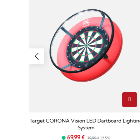
weiß
Target CORONA Vision LED Dartboard Lightin
System
69,99 €
79,99 €
12.5%