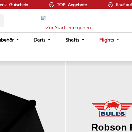
enk-Gutschein
TOP-Angebote
Kauf au
ubehör
Darts
Shafts
Flights
Robson P