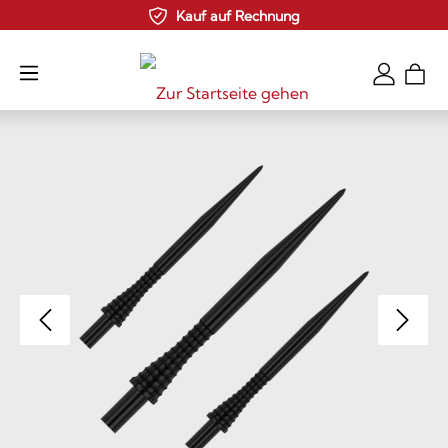
Kauf auf Rechnung
Zum Hauptinhalt springen
Bildergalerie überspringen