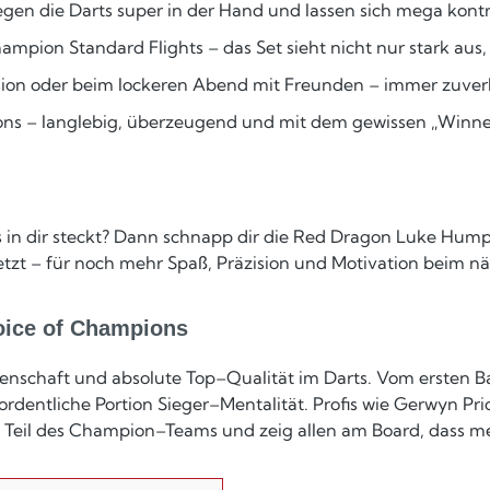
gen die Darts super in der Hand und lassen sich mega kontro
pion Standard Flights – das Set sieht nicht nur stark aus,
sion oder beim lockeren Abend mit Freunden – immer zuver
ns – langlebig, überzeugend und mit dem gewissen „Winne
s in dir steckt? Dann schnapp dir die Red Dragon Luke Hum
 jetzt – für noch mehr Spaß, Präzision und Motivation beim n
oice of Champions
idenschaft und absolute Top–Qualität im Darts. Vom ersten B
ordentliche Portion Sieger–Mentalität. Profis wie Gerwyn Pr
s Teil des Champion–Teams und zeig allen am Board, dass mehr