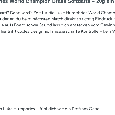
es World Champion Brass Softdarts – 20g ein
rd? Dann wird's Zeit für die Luke Humphries World Champi
t denen du beim nächsten Match direkt so richtig Eindruck 
ile aufs Board schweißt und lass dich anstecken vom Gewinne
 Hier trifft cooles Design auf messerscharfe Kontrolle – ke
on Luke Humphries – fühl dich wie ein Profi am Oche!