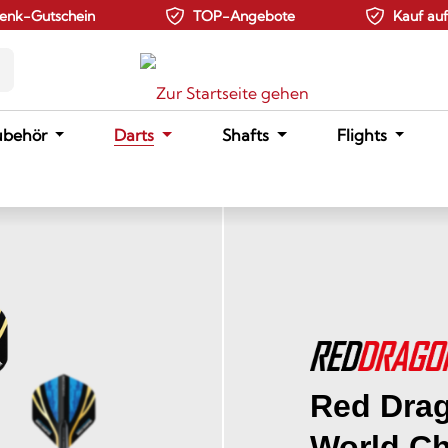
enk-Gutschein
TOP-Angebote
Kauf au
ubehör
Darts
Shafts
Flights
Red Dra
World C