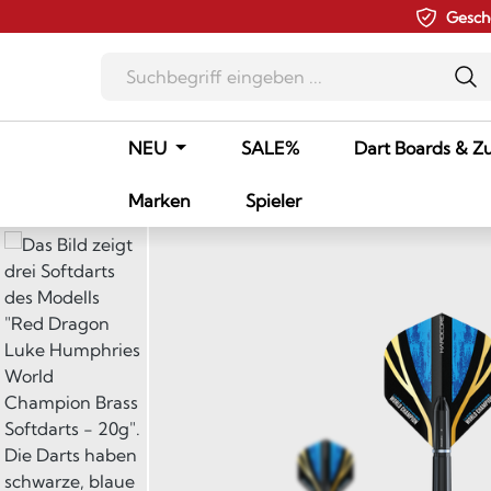
Gesch
m Hauptinhalt springen
Zur Suche springen
Zur Hauptnavigation springen
NEU
SALE%
Dart Boards & Z
Marken
Spieler
Bildergalerie überspringen