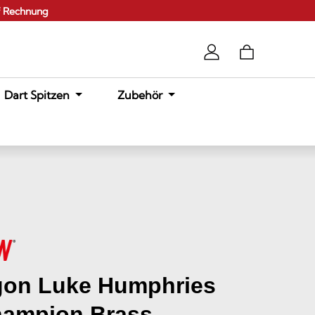
f Rechnung
Dart Spitzen
Zubehör
gon Luke Humphries
hampion Brass