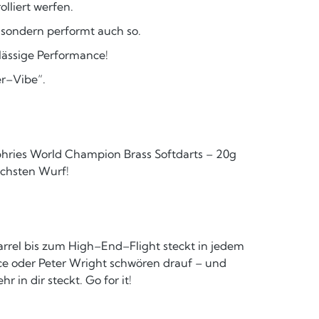
lliert werfen.
 sondern performt auch so.
lässige Performance!
r–Vibe“.
phries World Champion Brass Softdarts – 20g
ächsten Wurf!
arrel bis zum High–End–Flight steckt in jedem
ice oder Peter Wright schwören drauf – und
 in dir steckt. Go for it!