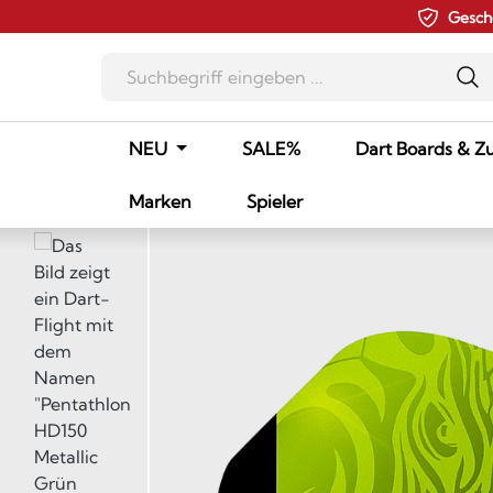
Gesch
m Hauptinhalt springen
Zur Suche springen
Zur Hauptnavigation springen
NEU
SALE%
Dart Boards & Z
Marken
Spieler
Bildergalerie überspringen