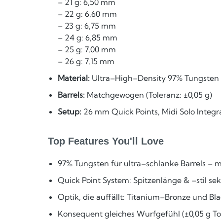
– 21 g: 6,50 mm
– 22 g: 6,60 mm
– 23 g: 6,75 mm
– 24 g: 6,85 mm
– 25 g: 7,00 mm
– 26 g: 7,15 mm
Material:
Ultra–High–Density 97% Tungsten
Barrels:
Matchgewogen (Toleranz: ±0,05 g)
Setup:
26 mm Quick Points, Midi Solo Integrat
Top Features You'll Love
97% Tungsten für ultra–schlanke Barrels – 
Quick Point System: Spitzenlänge & –stil s
Optik, die auffällt: Titanium–Bronze und Bl
Konsequent gleiches Wurfgefühl (±0,05 g To