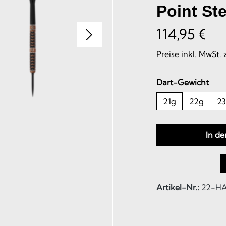
Point St
114,95 €
Preise inkl. MwSt.
aus
Dart-Gewicht
21g
22g
2
In d
Artikel-Nr.:
22-HA