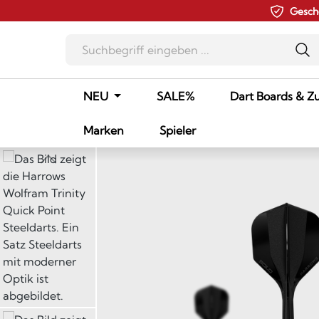
Gesch
m Hauptinhalt springen
Zur Suche springen
Zur Hauptnavigation springen
NEU
SALE%
Dart Boards & Z
Marken
Spieler
Bildergalerie überspringen