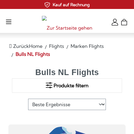
Kauf auf Rechnung
Zum Hauptinhalt springen
Zurück
Home
Flights
Marken Flights
Bulls NL Flights
Bulls NL Flights
Produkte filtern