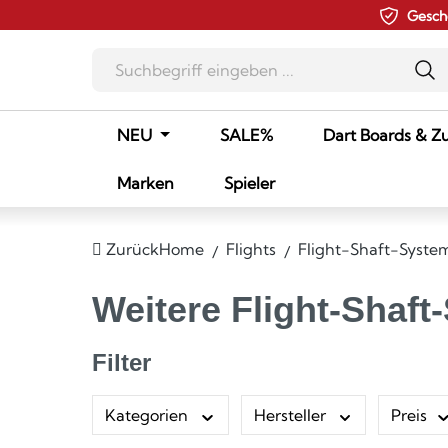
Gesch
m Hauptinhalt springen
Zur Suche springen
Zur Hauptnavigation springen
NEU
SALE%
Dart Boards & Z
Marken
Spieler
Zurück
Home
Flights
Flight-Shaft-Syste
Weitere Flight-Shaf
Filter
Kategorien
Hersteller
Preis