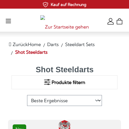
Kauf auf Rechnung
Zum Hauptinhalt springen
Zurück
Home
Darts
Steeldart Sets
Shot Steeldarts
Shot Steeldarts
Produkte filtern