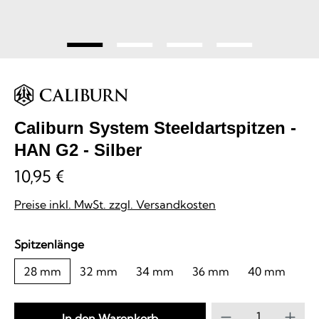
Caliburn System Steeldartspitzen -
HAN G2 - Silber
10,95 €
Preise inkl. MwSt. zzgl. Versandkosten
auswählen
Spitzenlänge
28 mm
32 mm
34 mm
36 mm
40 mm
Produkt Anzahl
In den Warenkorb