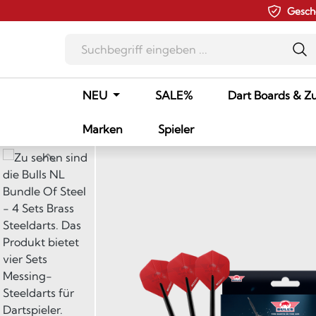
Gesch
m Hauptinhalt springen
Zur Suche springen
Zur Hauptnavigation springen
NEU
SALE%
Dart Boards & Z
Marken
Spieler
Bildergalerie überspringen