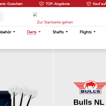
enk-Gutschein
TOP-Angebote
Kauf au
ubehör
Darts
Shafts
Flights
Bulls NL 