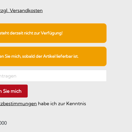
 zzgl. Versandkosten
 steht derzeit nicht zur Verfügung!
 Sie mich, sobald der Artikel lieferbar ist.
n Sie mich
tzbestimmungen
habe ich zur Kenntnis
000