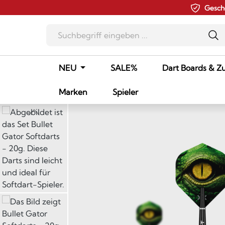
Gesch
m Hauptinhalt springen
Zur Suche springen
Zur Hauptnavigation springen
NEU
SALE%
Dart Boards & Z
Marken
Spieler
Bildergalerie überspringen