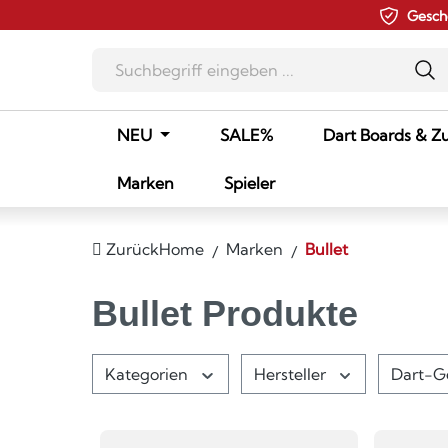
Gesch
m Hauptinhalt springen
Zur Suche springen
Zur Hauptnavigation springen
NEU
SALE%
Dart Boards & Z
Marken
Spieler
Zurück
Home
Marken
Bullet
Bullet Produkte
Kategorien
Hersteller
Dart-G