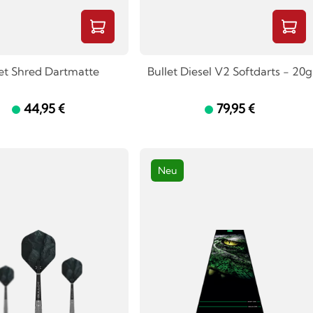
et Shred Dartmatte
Bullet Diesel V2 Softdarts - 20g
44,95 €
79,95 €
Neu