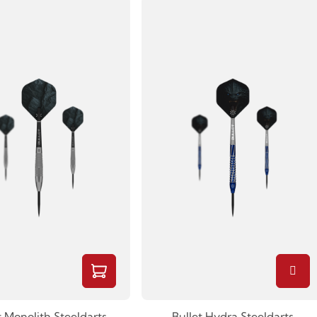
t Monolith Steeldarts
Bullet Hydra Steeldarts