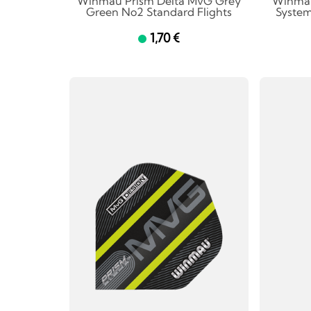
Winmau Prism Delta MvG Grey
Winmau
Green No2 Standard Flights
System
1,70 €