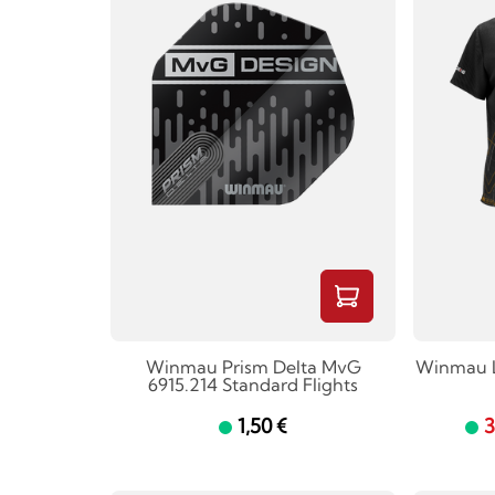
Winmau Prism Delta MvG
Winmau Li
6915.214 Standard Flights
1,50 €
3