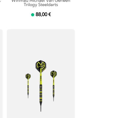
k
Winmau Michael Van Gerwen
Trilogy Steeldarts
88,00 €