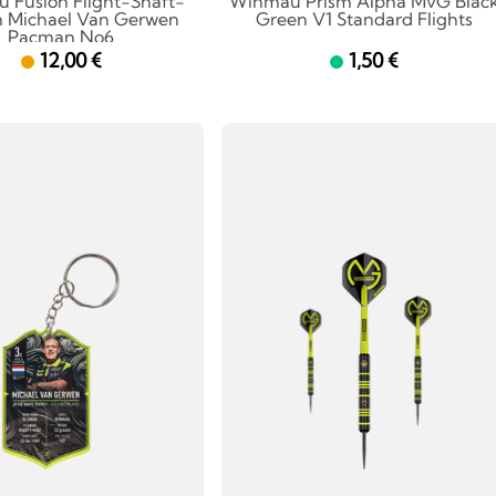
 Fusion Flight-Shaft-
Winmau Prism Alpha MvG Blac
 Michael Van Gerwen
Green V1 Standard Flights
Pacman No6
12,00 €
1,50 €