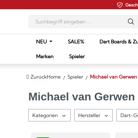
Gesch
m Hauptinhalt springen
Zur Suche springen
Zur Hauptnavigation springen
NEU
SALE%
Dart Boards & Z
Marken
Spieler
Zurück
Home
Spieler
Michael van Gerwen
Michael van Gerwen
Kategorien
Hersteller
Dart-G