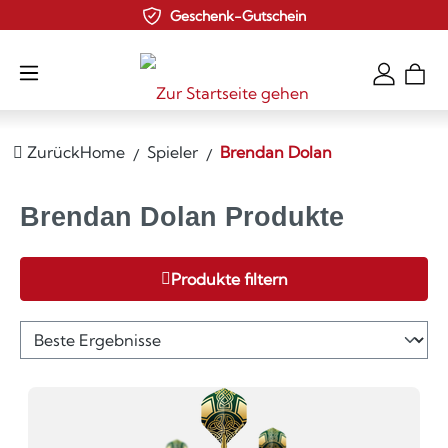
Geschenk-Gutschein
Zum Hauptinhalt springen
Zurück
Home
Spieler
Brendan Dolan
Brendan Dolan Produkte
Produkte filtern