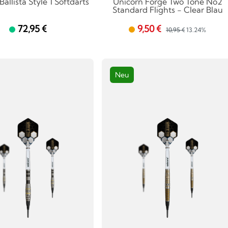
allista Style 1 Softdarts
Unicorn Forge Two Tone No2
Standard Flights - Clear Blau
72,95 €
9,50 €
10,95 €
13.24%
Neu