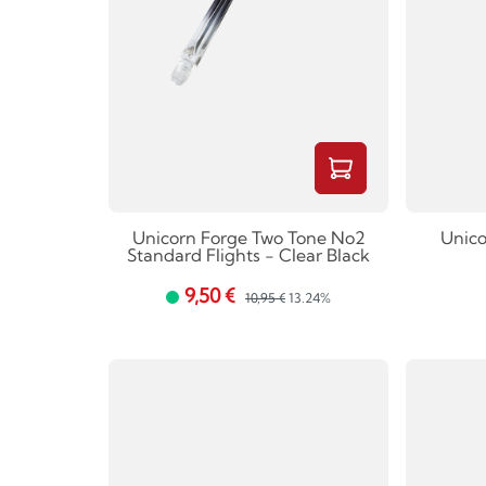
Unicorn Forge Two Tone No2
Unico
Standard Flights - Clear Black
9,50 €
10,95 €
13.24%