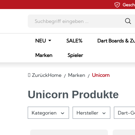
Gesch
m Hauptinhalt springen
Zur Suche springen
Zur Hauptnavigation springen
NEU
SALE%
Dart Boards & Z
Marken
Spieler
Zurück
Home
Marken
Unicorn
Unicorn Produkte
Kategorien
Hersteller
Dart-G