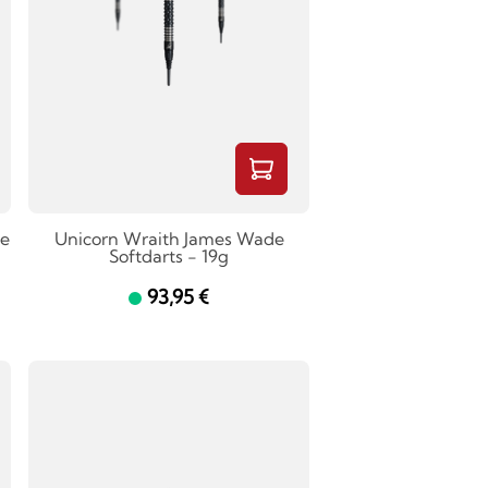
e
Unicorn Wraith James Wade
Softdarts - 19g
93,95 €