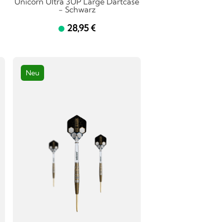
Unicorn Ultra 3UP Large Dartcase
- Schwarz
28,95 €
Neu