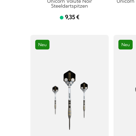
Unicorn Volute Noir
Unicorn B
Steeldartspitzen
9,35 €
Neu
Neu