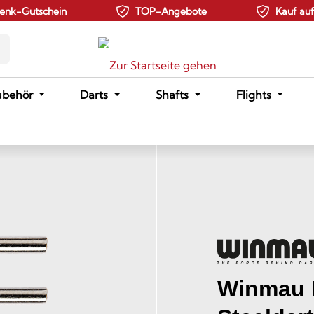
enk-Gutschein
TOP-Angebote
Kauf au
ubehör
Darts
Shafts
Flights
Winmau K