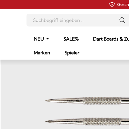
Gesch
m Hauptinhalt springen
Zur Suche springen
Zur Hauptnavigation springen
NEU
SALE%
Dart Boards & Z
Marken
Spieler
Bildergalerie überspringen