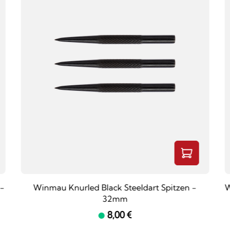
 -
Winmau Knurled Black Steeldart Spitzen -
W
32mm
8,00 €