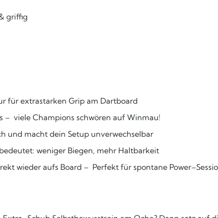
 griffig
ur für extrastarken Grip am Dartboard
fis – viele Champions schwören auf Winmau!
sich und macht dein Setup unverwechselbar
edeutet: weniger Biegen, mehr Haltbarkeit
rekt wieder aufs Board – Perfekt für spontane Power–Sessi
en Extra–Schub Selbstbewusstsein am Oche? Dann setz auf di