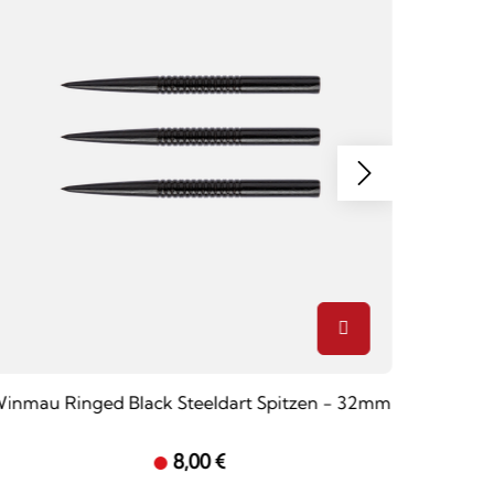
inmau Ringed Black Steeldart Spitzen - 32mm
Winmau 
8,00 €