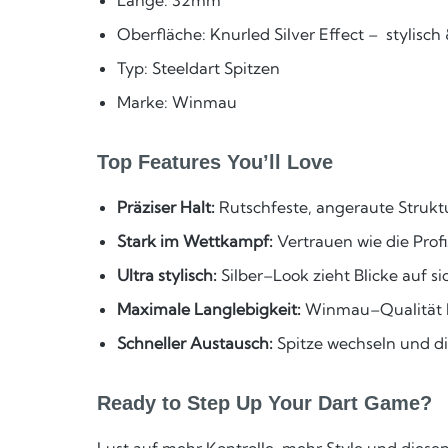
Oberfläche: Knurled Silver Effect – stylisch &
Typ: Steeldart Spitzen
Marke: Winmau
Top Features You’ll Love
Präziser Halt:
Rutschfeste, angeraute Strukt
Stark im Wettkampf:
Vertrauen wie die Pro
Ultra stylisch:
Silber–Look zieht Blicke auf 
Maximale Langlebigkeit:
Winmau–Qualität b
Schneller Austausch:
Spitze wechseln und di
Ready to Step Up Your Dart Game?
Lust auf mehr Kontrolle, mehr Style und dies