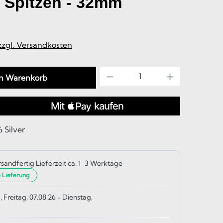
t Spitzen - 32mm
 zzgl. Versandkosten
Produkt Anzahl: Gib d
en Warenkorb
 Silver
rsandfertig Lieferzeit ca. 1-3 Werktage
e Lieferung
, Freitag, 07.08.26
Dienstag,
-