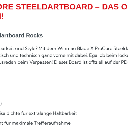
RE STEELDARTBOARD – DAS OF
!
dartboard Rocks
ltbarkeit und Style? Mit dem Winmau Blade X ProCore Steelda
ptisch und technisch ganz vorne mit dabei. Egal ob beim lo
usreden beim Verpassen! Dieses Board ist offiziell auf der P
)
aldichte für extralange Haltbarkeit
icht für maximale Trefferaufnahme