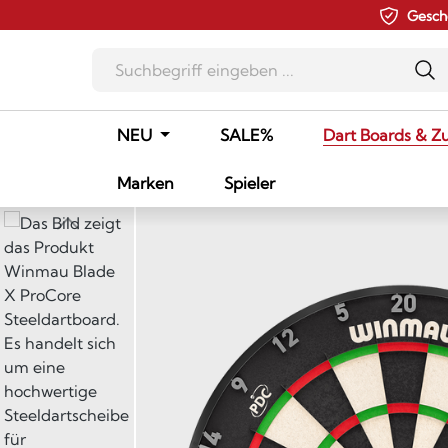
Gesch
m Hauptinhalt springen
Zur Suche springen
Zur Hauptnavigation springen
NEU
SALE%
Dart Boards & Z
Marken
Spieler
Bildergalerie überspringen