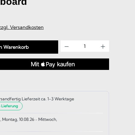
tboard
 zzgl. Versandkosten
Produkt Anzahl: Gib d
en Warenkorb
rsandfertig Lieferzeit ca. 1-3 Werktage
e Lieferung
, Montag, 10.08.26
Mittwoch,
-