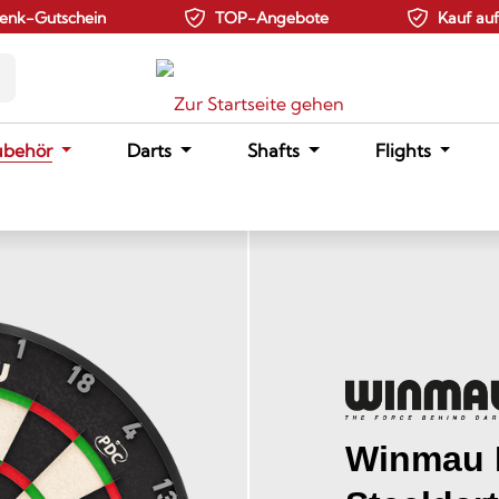
enk-Gutschein
TOP-Angebote
Kauf au
ubehör
Darts
Shafts
Flights
Winmau 